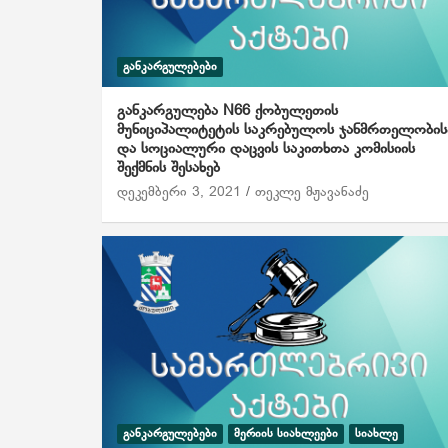
ᲒᲐᲜᲙᲐᲠᲒᲣᲚᲔᲑᲔᲑᲘ
განკარგულება N66 ქობულეთის
მუნიციპალიტეტის საკრებულოს ჯანმრთელობის
და სოციალური დაცვის საკითხთა კომისიის
შექმნის შესახებ
დეკემბერი 3, 2021
თეკლე მჟავანაძე
ᲒᲐᲜᲙᲐᲠᲒᲣᲚᲔᲑᲔᲑᲘ
ᲛᲔᲠᲘᲘᲡ ᲡᲘᲐᲮᲚᲔᲔᲑᲘ
ᲡᲘᲐᲮᲚᲔ