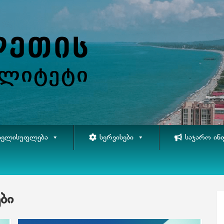
ᲮᲔᲚᲘᲡᲣᲤᲚᲔᲑᲐ
ᲡᲔᲠᲕᲘᲡᲔᲑᲘ
ᲡᲐᲯᲐᲠᲝ ᲘᲜ
ლებრივი აქტები
განკარგულებები
ბი