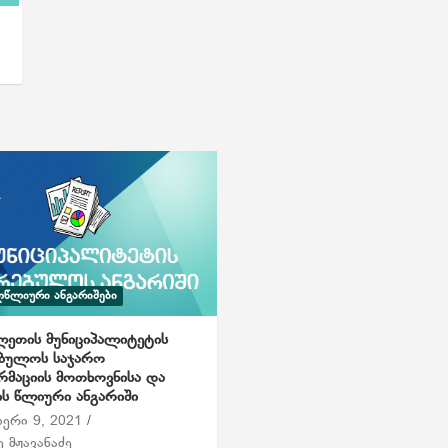
ᲬᲚᲘᲣᲠᲘ ᲐᲜᲒᲐᲠᲘᲨᲔᲑᲘ
ეთის მუნიციპალიტეტის
ებულოს საჯარო
მაციის მოთხოვნისა და
ის წლიური ანგარიში
ბერი 9, 2021
 მჟავანაძე