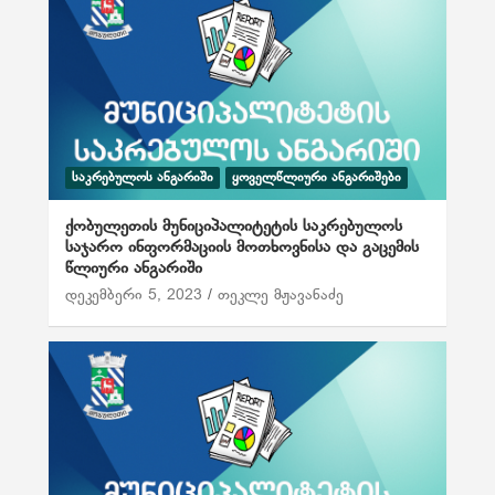
ᲡᲐᲙᲠᲔᲑᲣᲚᲝᲡ ᲐᲜᲒᲐᲠᲘᲨᲘ
ᲧᲝᲕᲔᲚᲬᲚᲘᲣᲠᲘ ᲐᲜᲒᲐᲠᲘᲨᲔᲑᲘ
ქობულეთის მუნიციპალიტეტის საკრებულოს
საჯარო ინფორმაციის მოთხოვნისა და გაცემის
წლიური ანგარიში
დეკემბერი 5, 2023
თეკლე მჟავანაძე