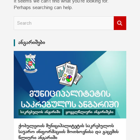
It seems we can’t find what you’re looking for.
Perhaps searching can help.
S
e
a
r
ანგარიშები
c
h
ᲡᲐᲙᲠᲔᲑᲣᲚᲝᲡ ᲐᲜᲒᲐᲠᲘᲨᲘ
ᲧᲝᲕᲔᲚᲬᲚᲘᲣᲠᲘ ᲐᲜᲒᲐᲠᲘᲨᲔᲑᲘ
ქობულეთის მუნიციპალიტეტის საკრებულოს
საჯარო ინფორმაციის მოთხოვნისა და გაცემის
წლიური ანგარიში