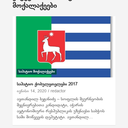
მოქალაქეები
ᲡᲐᲞᲐᲢᲘᲝ ᲛᲝᲥᲐᲚᲐᲥᲔᲔᲑᲘ
საპატიო ქობულეთელები 2017
ივნისი 14, 2020
redactor
ავთანდილ ბეჟანიძე – სოფლის მეურნეობის
მეცნიერებათა კანდიდატი, აჭარის
ავტონომიური რესპუბლიკის უზენაესი საბჭოს
სამი მოწვევის დეპუტატი. ავთანდილ…