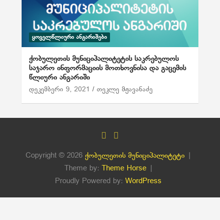
ᲧᲝᲕᲔᲚᲬᲚᲘᲣᲠᲘ ᲐᲜᲒᲐᲠᲘᲨᲔᲑᲘ
ქობულეთის მუნიციპალიტეტის საკრებულოს
საჯარო ინფორმაციის მოთხოვნისა და გაცემის
წლიური ანგარიში
დეკემბერი 9, 2021
თეკლე მჟავანაძე
Copyright © 2026
ქობულეთის მუნიციპალიტეტი
Theme by:
Theme Horse
Proudly Powered by:
WordPress