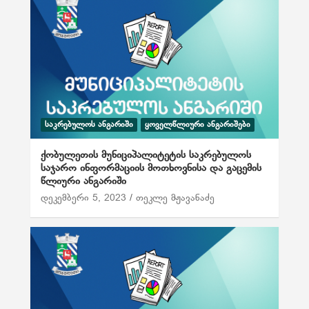
ᲡᲐᲙᲠᲔᲑᲣᲚᲝᲡ ᲐᲜᲒᲐᲠᲘᲨᲘ
ᲧᲝᲕᲔᲚᲬᲚᲘᲣᲠᲘ ᲐᲜᲒᲐᲠᲘᲨᲔᲑᲘ
ქობულეთის მუნიციპალიტეტის საკრებულოს
საჯარო ინფორმაციის მოთხოვნისა და გაცემის
წლიური ანგარიში
დეკემბერი 5, 2023
თეკლე მჟავანაძე