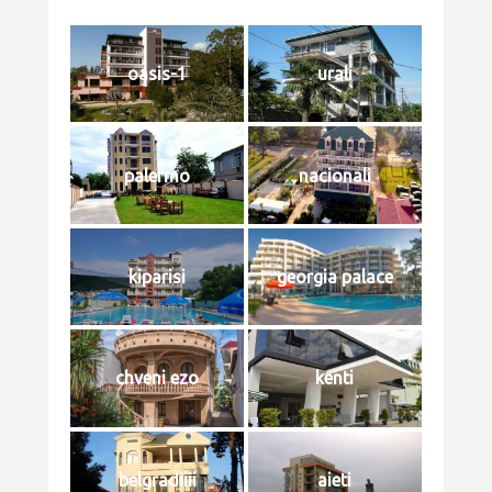
oasis-1
urali
palermo
nacionali
kiparisi
georgia palace
chveni ezo
kenti
belgradiiii
aieti