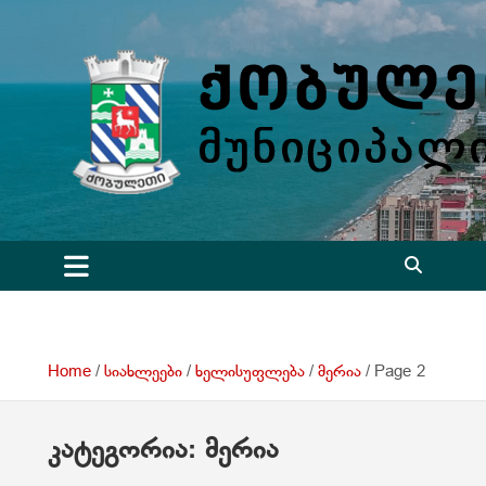
S
k
i
p
t
o
c
o
n
t
e
n
t
Home
სიახლეები
ხელისუფლება
მერია
Page 2
კატეგორია:
მერია