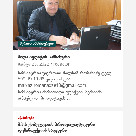
ᲛᲔᲠᲘᲘᲡ ᲡᲐᲛᲡᲐᲮᲣᲠᲔᲑᲘ
შიდა აუდიტის სამსახური
მარტი 23, 2022
redactor
სამსახურის უფროსი: მალხაზ რომანაძე ტელ:
599 19 19 86 ელ.ფოსტა:
malxaz.romanadze10@gmail.com
სამსახურის ძირითადი ფუნქცია: მერიაში
არსებული პოლიტიკის…
Ა(Ა)ᲘᲞ-ᲔᲑᲘ
შ.პ.ს ქობულეთის პროფილაქტიკური
დეზინფექციის სადგური