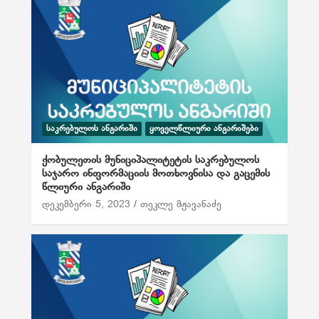
ᲡᲐᲙᲠᲔᲑᲣᲚᲝᲡ ᲐᲜᲒᲐᲠᲘᲨᲘ
ᲧᲝᲕᲔᲚᲬᲚᲘᲣᲠᲘ ᲐᲜᲒᲐᲠᲘᲨᲔᲑᲘ
ქობულეთის მუნიციპალიტეტის საკრებულოს
საჯარო ინფორმაციის მოთხოვნისა და გაცემის
წლიური ანგარიში
დეკემბერი 5, 2023
თეკლე მჟავანაძე