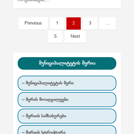
ორგანიზაცია,…
ჩ
Previous
1
2
3
…
ა
5
Next
ნ
ა
წ
მუნიციპალიტეტის მერია
ე
რ
– მუნიციპალიტეტის მერი
ე
ბ
– მერის მოადგილეები
ი
– მერიის სამსახურები
ს
გ
– მერიის სტრუქტურა