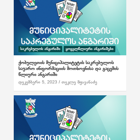
ᲡᲐᲙᲠᲔᲑᲣᲚᲝᲡ ᲐᲜᲒᲐᲠᲘᲨᲘ
ᲧᲝᲕᲔᲚᲬᲚᲘᲣᲠᲘ ᲐᲜᲒᲐᲠᲘᲨᲔᲑᲘ
ქობულეთის მუნიციპალიტეტის საკრებულოს
საჯარო ინფორმაციის მოთხოვნისა და გაცემის
წლიური ანგარიში
დეკემბერი 5, 2023
თეკლე მჟავანაძე