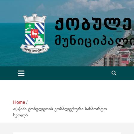
S
k
i
p
t
o
c
o
n
t
e
n
t
Home
ა(ა)იპი ქობულეთის კომპლექსური სასპორტო
სკოლა