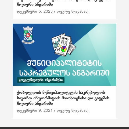
წლიური ანგარიში
დეკემბერი 5, 2023
თეკლე მჟავანაძე
ᲧᲝᲕᲔᲚᲬᲚᲘᲣᲠᲘ ᲐᲜᲒᲐᲠᲘᲨᲔᲑᲘ
ქობულეთის მუნიციპალიტეტის საკრებულოს
საჯარო ინფორმაციის მოთხოვნისა და გაცემის
წლიური ანგარიში
დეკემბერი 9, 2021
თეკლე მჟავანაძე