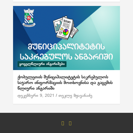
ᲧᲝᲕᲔᲚᲬᲚᲘᲣᲠᲘ ᲐᲜᲒᲐᲠᲘᲨᲔᲑᲘ
ქობულეთის მუნიციპალიტეტის საკრებულოს
საჯარო ინფორმაციის მოთხოვნისა და გაცემის
წლიური ანგარიში
დეკემბერი 9, 2021
თეკლე მჟავანაძე