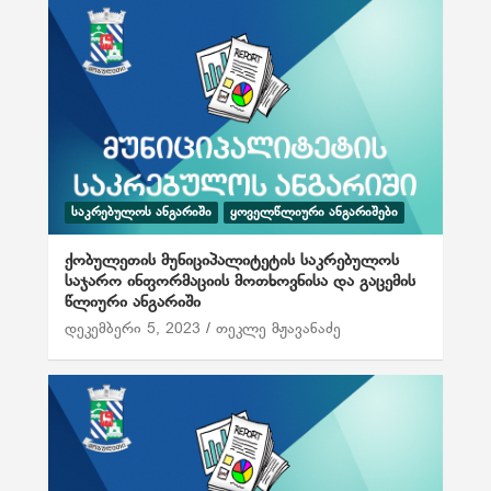
ᲡᲐᲙᲠᲔᲑᲣᲚᲝᲡ ᲐᲜᲒᲐᲠᲘᲨᲘ
ᲧᲝᲕᲔᲚᲬᲚᲘᲣᲠᲘ ᲐᲜᲒᲐᲠᲘᲨᲔᲑᲘ
ქობულეთის მუნიციპალიტეტის საკრებულოს
საჯარო ინფორმაციის მოთხოვნისა და გაცემის
წლიური ანგარიში
დეკემბერი 5, 2023
თეკლე მჟავანაძე