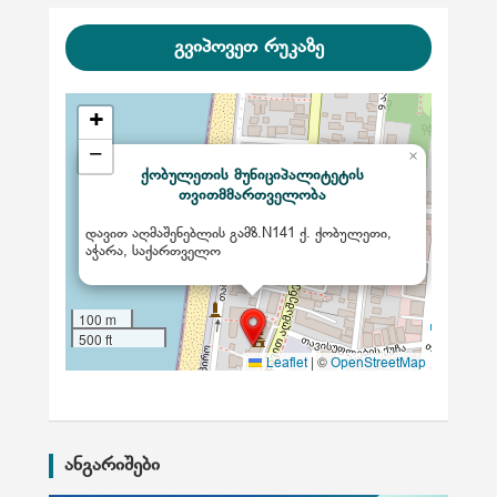
ვ
ე
გვიპოვეთ რუკაზე
ბ
ი
+
−
×
ქობულეთის მუნიციპალიტეტის
თვითმმართველობა
დავით აღმაშენებლის გამზ.N141 ქ. ქობულეთი,
აჭარა, საქართველო
100 m
500 ft
|
©
Leaflet
OpenStreetMap
ანგარიშები