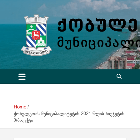
S
k
i
p
t
o
c
o
n
t
e
n
t
Home
ქობულეთის მუნიციპალიტეტის 2021 წლის ბიუჯეტის
პროექტი