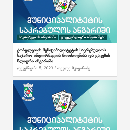
ᲡᲐᲙᲠᲔᲑᲣᲚᲝᲡ ᲐᲜᲒᲐᲠᲘᲨᲘ
ᲧᲝᲕᲔᲚᲬᲚᲘᲣᲠᲘ ᲐᲜᲒᲐᲠᲘᲨᲔᲑᲘ
ქობულეთის მუნიციპალიტეტის საკრებულოს
საჯარო ინფორმაციის მოთხოვნისა და გაცემის
წლიური ანგარიში
დეკემბერი 5, 2023
თეკლე მჟავანაძე