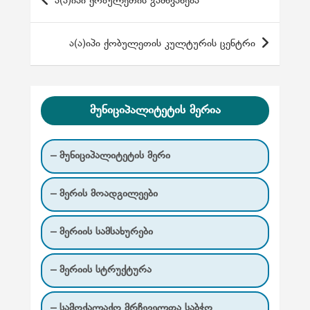
ა(ა)იპი ქობულეთის გამწვანება
ო
ს
ა(ა)იპი ქობულეთის კულტურის ცენტრი
ტ
ი
ს
მუნიციპალიტეტის მერია
ნ
ა
– მუნიციპალიტეტის მერი
ვ
ი
– მერის მოადგილეები
გ
ა
– მერიის სამსახურები
ც
– მერიის სტრუქტურა
ი
ა
– სამოქალაქო მრჩეველთა საბჭო