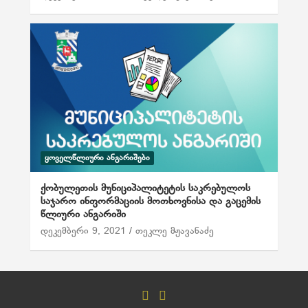
ᲧᲝᲕᲔᲚᲬᲚᲘᲣᲠᲘ ᲐᲜᲒᲐᲠᲘᲨᲔᲑᲘ
ქობულეთის მუნიციპალიტეტის საკრებულოს
საჯარო ინფორმაციის მოთხოვნისა და გაცემის
წლიური ანგარიში
დეკემბერი 9, 2021
თეკლე მჟავანაძე