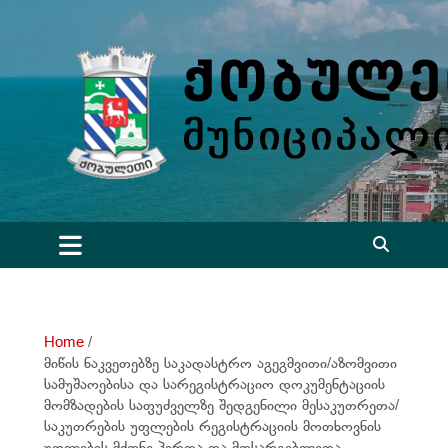
S
k
i
p
t
o
c
o
n
t
e
n
t
Home
მიწის ნაკვეთებზე საკადასტრო აგეგმვითი/აზომვითი
სამუშაოებისა და სარეგისტრაციო დოკუმენტაციის
მომზადების საფუძველზე შედგენილი მესაკუთრეთა/
საკუთრების უფლების რეგისტრაციის მოთხოვნის
უფლების მქონე პირთა და მოსარგებლეთა