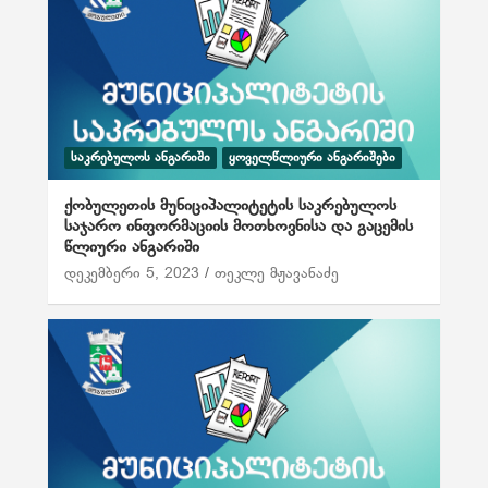
ᲡᲐᲙᲠᲔᲑᲣᲚᲝᲡ ᲐᲜᲒᲐᲠᲘᲨᲘ
ᲧᲝᲕᲔᲚᲬᲚᲘᲣᲠᲘ ᲐᲜᲒᲐᲠᲘᲨᲔᲑᲘ
ქობულეთის მუნიციპალიტეტის საკრებულოს
საჯარო ინფორმაციის მოთხოვნისა და გაცემის
წლიური ანგარიში
დეკემბერი 5, 2023
თეკლე მჟავანაძე