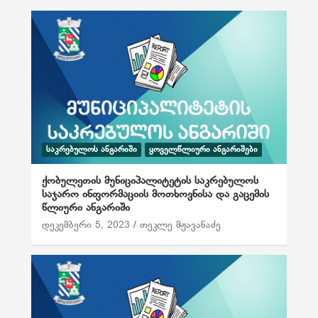
ი
გ
ა
ც
ი
ა
ᲡᲐᲙᲠᲔᲑᲣᲚᲝᲡ ᲐᲜᲒᲐᲠᲘᲨᲘ
ᲧᲝᲕᲔᲚᲬᲚᲘᲣᲠᲘ ᲐᲜᲒᲐᲠᲘᲨᲔᲑᲘ
ქობულეთის მუნიციპალიტეტის საკრებულოს
საჯარო ინფორმაციის მოთხოვნისა და გაცემის
წლიური ანგარიში
დეკემბერი 5, 2023
თეკლე მჟავანაძე