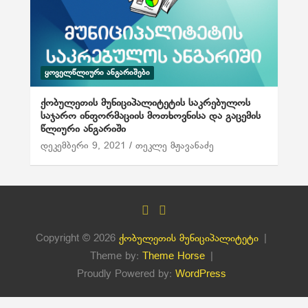
ᲧᲝᲕᲔᲚᲬᲚᲘᲣᲠᲘ ᲐᲜᲒᲐᲠᲘᲨᲔᲑᲘ
ქობულეთის მუნიციპალიტეტის საკრებულოს
საჯარო ინფორმაციის მოთხოვნისა და გაცემის
წლიური ანგარიში
დეკემბერი 9, 2021
თეკლე მჟავანაძე
Copyright © 2026
ქობულეთის მუნიციპალიტეტი
Theme by:
Theme Horse
Proudly Powered by:
WordPress