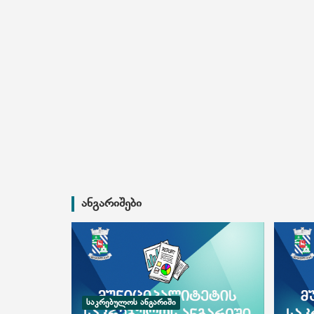
ანგარიშები
ᲡᲐᲙᲠᲔᲑᲣᲚᲝᲡ ᲐᲜᲒᲐᲠᲘᲨᲘ