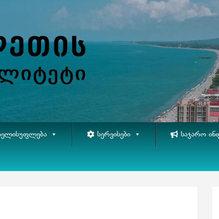
ᲮᲔᲚᲘᲡᲣᲤᲚᲔᲑᲐ
ᲡᲔᲠᲕᲘᲡᲔᲑᲘ
ᲡᲐᲯᲐᲠᲝ ᲘᲜ