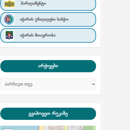
პარლამენტი
აჭარის უმაღლესი საბჭო
აჭარის მთავრობა
არქივები
ა
რ
ქ
ი
ვ
ე
გვიპოვეთ რუკაზე
ბ
ი