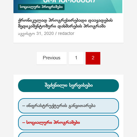
ᲡᲝᲪᲘᲐᲚᲣᲠᲘ ᲞᲠᲝᲒᲠᲐᲛᲔᲑᲘ
ქრონიკულად პროგრესირებადი დაავადების
მედიკამენტოზური დახმარების პროგრამა
აგვისტო 31, 2020
redactor
ჩ
Previous
1
2
ა
ნ
ა
შეძენილი სერვისები
წ
ე
– ინფრასტრუქტურის განვითარება
რ
– სოციალური პროგრამები
ე
ბ