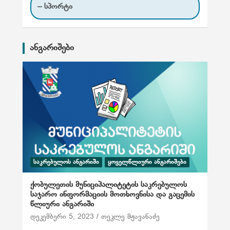
– სპორტი
ანგარიშები
ᲡᲐᲙᲠᲔᲑᲣᲚᲝᲡ ᲐᲜᲒᲐᲠᲘᲨᲘ
ᲧᲝᲕᲔᲚᲬᲚᲘᲣᲠᲘ ᲐᲜᲒᲐᲠᲘᲨᲔᲑᲘ
ქობულეთის მუნიციპალიტეტის საკრებულოს
საჯარო ინფორმაციის მოთხოვნისა და გაცემის
წლიური ანგარიში
დეკემბერი 5, 2023
თეკლე მჟავანაძე