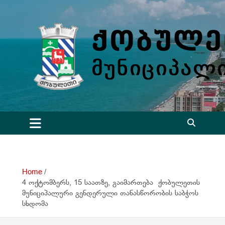
S
k
i
p
t
o
c
o
n
t
e
n
t
Home
4 ოქტომბერს, 15 საათზე, გაიმართება ქობულეთის
მუნიციპალური გენდერული თანასწორობის საბჭოს
სხდომა