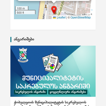
100 m
500 ft
|
©
Leaflet
OpenStreetMap
ანგარიშები
ᲡᲐᲙᲠᲔᲑᲣᲚᲝᲡ ᲐᲜᲒᲐᲠᲘᲨᲘ
ᲧᲝᲕᲔᲚᲬᲚᲘᲣᲠᲘ ᲐᲜᲒᲐᲠᲘᲨᲔᲑᲘ
ქობულეთის მუნიციპალიტეტის საკრებულოს