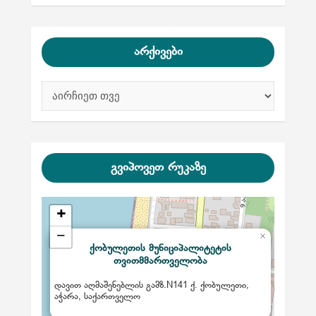
არქივები
ა
რ
ქ
ი
ვ
ე
გვიპოვეთ რუკაზე
ბ
ი
+
−
×
ქობულეთის მუნიციპალიტეტის
თვითმმართველობა
დავით აღმაშენებლის გამზ.N141 ქ. ქობულეთი,
აჭარა, საქართველო