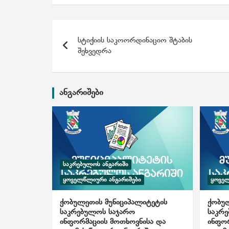
პ
სტიქიის საკოორდინაციო შტაბის
ო
შეხვედრა
ს
ტ
ანგარიშები
ი
ს
ნ
ᲡᲐᲙᲠᲔᲑᲣᲚᲝᲡ ᲐᲜᲒᲐᲠᲘᲨᲘ
ა
ᲧᲝᲕᲔᲚᲬᲚᲘᲣᲠᲘ ᲐᲜᲒᲐᲠᲘᲨᲔᲑᲘ
ᲧᲝᲕᲔᲚ
ვ
ქობულეთის მუნიციპალიტეტის
ქობულ
საკრებულოს საჯარო
საკრ
ი
ინფორმაციის მოთხოვნისა და
ინფორ