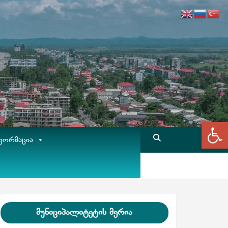
Op
ᲤᲝᲠᲛᲐᲪᲘᲐ
მუნიციპალიტეტის მერია