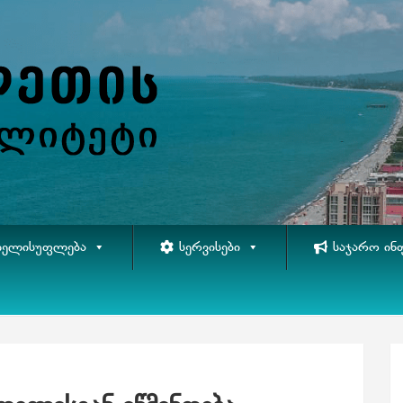
ᲮᲔᲚᲘᲡᲣᲤᲚᲔᲑᲐ
ᲡᲔᲠᲕᲘᲡᲔᲑᲘ
ᲡᲐᲯᲐᲠᲝ ᲘᲜ
ება