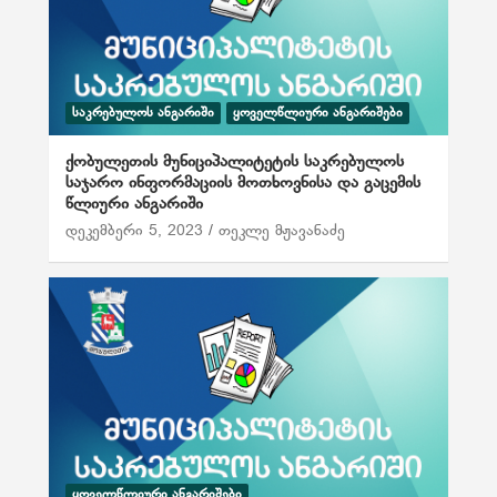
ᲡᲐᲙᲠᲔᲑᲣᲚᲝᲡ ᲐᲜᲒᲐᲠᲘᲨᲘ
ᲧᲝᲕᲔᲚᲬᲚᲘᲣᲠᲘ ᲐᲜᲒᲐᲠᲘᲨᲔᲑᲘ
ქობულეთის მუნიციპალიტეტის საკრებულოს
საჯარო ინფორმაციის მოთხოვნისა და გაცემის
წლიური ანგარიში
დეკემბერი 5, 2023
თეკლე მჟავანაძე
ᲧᲝᲕᲔᲚᲬᲚᲘᲣᲠᲘ ᲐᲜᲒᲐᲠᲘᲨᲔᲑᲘ