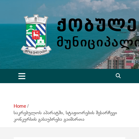
S
k
i
p
t
o
c
o
n
t
e
n
t
Home
საკრებულოს აპარატში, სტაჟიორების შესარჩევი
კონკურსის გასაუბრება გაიმართა