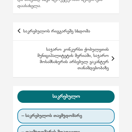
დაასახელა.
პ
საკრებულოს რიგგარეშე სხდომა
ო
ს
საჯარო კონკურსი ქობულეთის
ტ
მუნიციპალიტეტის მერიაში, საჯარო
მოსამსახურის არსებულ ვაკანტურ
ი
თანამდებობაზე
ს
ნ
ა
საკრებულო
ვ
ი
– საკრებულოს თავმჯდომარე
გ
ა