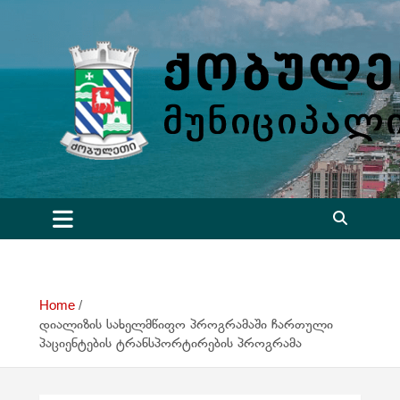
S
k
i
p
t
o
c
o
n
t
e
n
t
Home
დიალიზის სახელმწიფო პროგრამაში ჩართული
პაციენტების ტრანსპორტირების პროგრამა