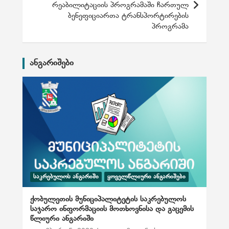
რეაბილიტაციის პროგრამაში ჩართულ
ს
ბენეფიციართა ტრანსპორტირების
პროგრამა
ნ
ა
ვ
ანგარიშები
ი
გ
ა
ც
ი
ა
ᲡᲐᲙᲠᲔᲑᲣᲚᲝᲡ ᲐᲜᲒᲐᲠᲘᲨᲘ
ᲧᲝᲕᲔᲚᲬᲚᲘᲣᲠᲘ ᲐᲜᲒᲐᲠᲘᲨᲔᲑᲘ
ქობულეთის მუნიციპალიტეტის საკრებულოს
საჯარო ინფორმაციის მოთხოვნისა და გაცემის
წლიური ანგარიში