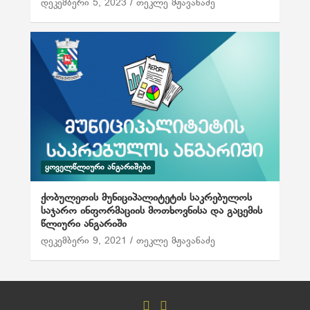
დეკემბერი 5, 2023
თეკლე მჟავანაძე
ᲧᲝᲕᲔᲚᲬᲚᲘᲣᲠᲘ ᲐᲜᲒᲐᲠᲘᲨᲔᲑᲘ
ქობულეთის მუნიციპალიტეტის საკრებულოს
საჯარო ინფორმაციის მოთხოვნისა და გაცემის
წლიური ანგარიში
დეკემბერი 9, 2021
თეკლე მჟავანაძე