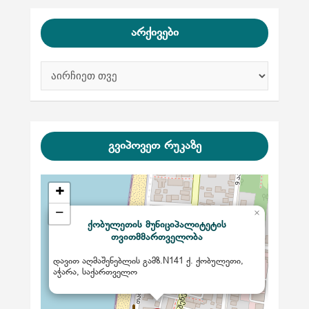
არქივები
ა
რ
ქ
ი
ვ
ე
გვიპოვეთ რუკაზე
ბ
ი
+
−
×
ქობულეთის მუნიციპალიტეტის
თვითმმართველობა
დავით აღმაშენებლის გამზ.N141 ქ. ქობულეთი,
აჭარა, საქართველო