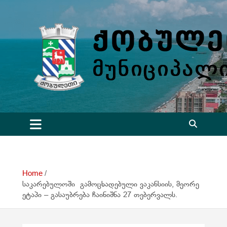
S
k
i
p
t
o
c
o
n
t
e
n
t
Home
საკარებულოში გამოცხადებული ვაკანსიის, მეორე
ეტაპი – გასაუბრება ჩაინიშნა 27 თებერვალს.