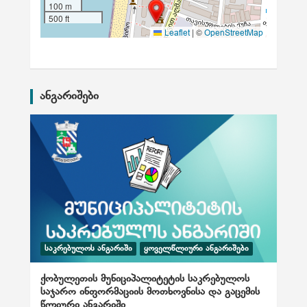
100 m
500 ft
|
©
Leaflet
OpenStreetMap
ანგარიშები
ᲡᲐᲙᲠᲔᲑᲣᲚᲝᲡ ᲐᲜᲒᲐᲠᲘᲨᲘ
ᲧᲝᲕᲔᲚᲬᲚᲘᲣᲠᲘ ᲐᲜᲒᲐᲠᲘᲨᲔᲑᲘ
ქობულეთის მუნიციპალიტეტის საკრებულოს
საჯარო ინფორმაციის მოთხოვნისა და გაცემის
წლიური ანგარიში