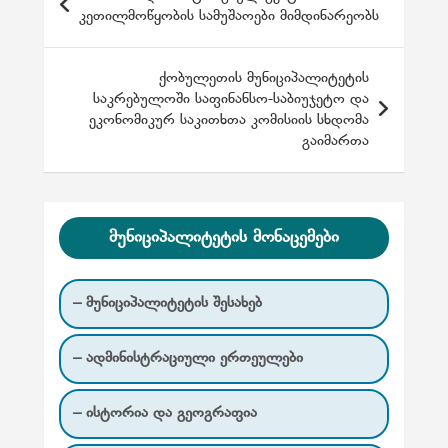
ო
კეთილმოწყობის სამუშაოები მიმდინარეობს
ს
ტ
ქობულეთის მუნიციპალიტეტის
საკრებულოში საფინანსო-საბიუჯეტო და
ი
ეკონომიკურ საკითხთა კომისიის სხდომა
ს
გაიმართა
ნ
ა
ვ
მუნიციპალიტეტის მონაცემები
ი
გ
– მუნიციპალიტეტის შესახებ
ა
– ადმინისტრაციული ერთეულები
ც
ი
– ისტორია და გეოგრაფია
ა