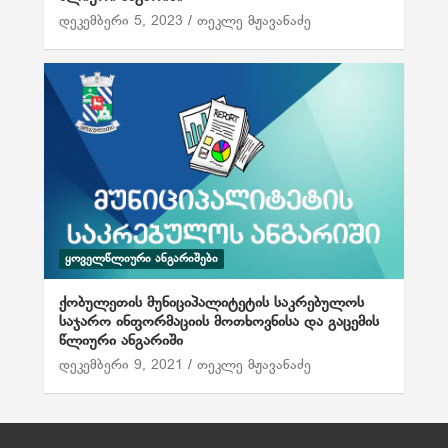
დეკემბერი 5, 2023
თეკლე მჟავანაძე
ᲧᲝᲕᲔᲚᲬᲚᲘᲣᲠᲘ ᲐᲜᲒᲐᲠᲘᲨᲔᲑᲘ
ქობულეთის მუნიციპალიტეტის საკრებულოს
საჯარო ინფორმაციის მოთხოვნისა და გაცემის
წლიური ანგარიში
დეკემბერი 9, 2021
თეკლე მჟავანაძე