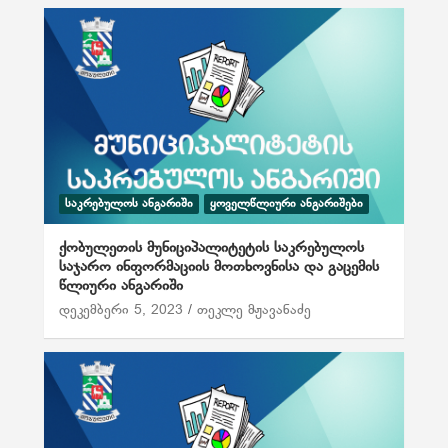
ᲡᲐᲙᲠᲔᲑᲣᲚᲝᲡ ᲐᲜᲒᲐᲠᲘᲨᲘ
ᲧᲝᲕᲔᲚᲬᲚᲘᲣᲠᲘ ᲐᲜᲒᲐᲠᲘᲨᲔᲑᲘ
ქობულეთის მუნიციპალიტეტის საკრებულოს
საჯარო ინფორმაციის მოთხოვნისა და გაცემის
წლიური ანგარიში
დეკემბერი 5, 2023
თეკლე მჟავანაძე