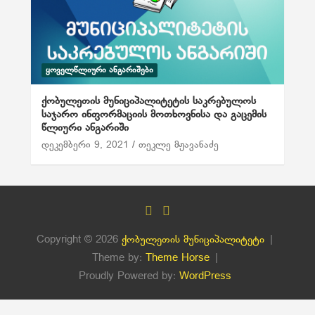
ᲧᲝᲕᲔᲚᲬᲚᲘᲣᲠᲘ ᲐᲜᲒᲐᲠᲘᲨᲔᲑᲘ
ქობულეთის მუნიციპალიტეტის საკრებულოს
საჯარო ინფორმაციის მოთხოვნისა და გაცემის
წლიური ანგარიში
დეკემბერი 9, 2021
თეკლე მჟავანაძე
Copyright © 2026
ქობულეთის მუნიციპალიტეტი
Theme by:
Theme Horse
Proudly Powered by:
WordPress