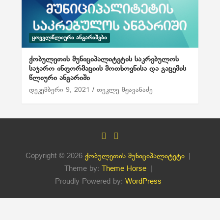
ᲧᲝᲕᲔᲚᲬᲚᲘᲣᲠᲘ ᲐᲜᲒᲐᲠᲘᲨᲔᲑᲘ
ქობულეთის მუნიციპალიტეტის საკრებულოს
საჯარო ინფორმაციის მოთხოვნისა და გაცემის
წლიური ანგარიში
დეკემბერი 9, 2021
თეკლე მჟავანაძე
Copyright © 2026
ქობულეთის მუნიციპალიტეტი
Theme by:
Theme Horse
Proudly Powered by:
WordPress