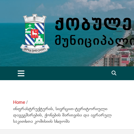
S
k
i
p
t
o
c
o
n
t
e
n
t
Home
ინფრასტრუქტურის, სივრცით-ტერიტორიული
დაგეგმარების, ქონების მართვისა და აგრარულ
საკითხთა კომისიის სხდომა