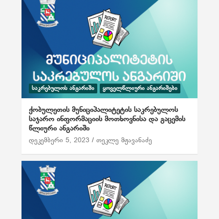
ᲡᲐᲙᲠᲔᲑᲣᲚᲝᲡ ᲐᲜᲒᲐᲠᲘᲨᲘ
ᲧᲝᲕᲔᲚᲬᲚᲘᲣᲠᲘ ᲐᲜᲒᲐᲠᲘᲨᲔᲑᲘ
ქობულეთის მუნიციპალიტეტის საკრებულოს
საჯარო ინფორმაციის მოთხოვნისა და გაცემის
წლიური ანგარიში
დეკემბერი 5, 2023
თეკლე მჟავანაძე