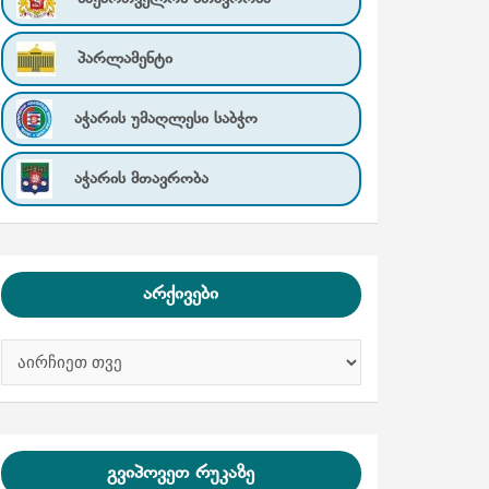
პარლამენტი
აჭარის უმაღლესი საბჭო
აჭარის მთავრობა
არქივები
ა
რ
ქ
ი
ვ
ე
გვიპოვეთ რუკაზე
ბ