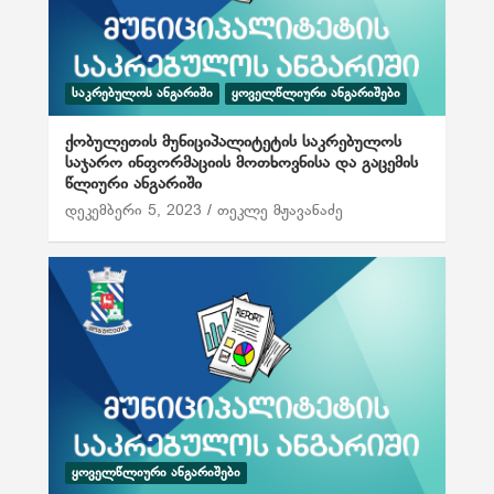
ᲡᲐᲙᲠᲔᲑᲣᲚᲝᲡ ᲐᲜᲒᲐᲠᲘᲨᲘ
ᲧᲝᲕᲔᲚᲬᲚᲘᲣᲠᲘ ᲐᲜᲒᲐᲠᲘᲨᲔᲑᲘ
ქობულეთის მუნიციპალიტეტის საკრებულოს
საჯარო ინფორმაციის მოთხოვნისა და გაცემის
წლიური ანგარიში
დეკემბერი 5, 2023
თეკლე მჟავანაძე
ᲧᲝᲕᲔᲚᲬᲚᲘᲣᲠᲘ ᲐᲜᲒᲐᲠᲘᲨᲔᲑᲘ