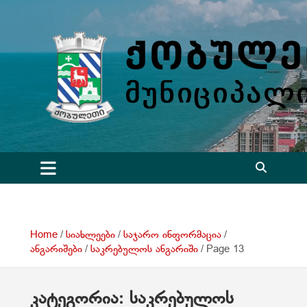
S
k
i
p
t
o
c
o
n
t
e
n
t
Home
სიახლეები
საჯარო ინფორმაცია
ანგარიშები
საკრებულოს ანგარიში
Page 13
კატეგორია:
საკრებულოს