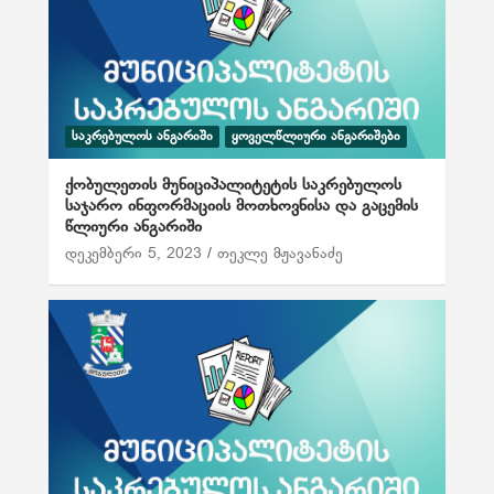
რ
ე
ბ
ი
ᲡᲐᲙᲠᲔᲑᲣᲚᲝᲡ ᲐᲜᲒᲐᲠᲘᲨᲘ
ᲧᲝᲕᲔᲚᲬᲚᲘᲣᲠᲘ ᲐᲜᲒᲐᲠᲘᲨᲔᲑᲘ
ს
ქობულეთის მუნიციპალიტეტის საკრებულოს
გ
საჯარო ინფორმაციის მოთხოვნისა და გაცემის
წლიური ანგარიში
ვ
დეკემბერი 5, 2023
თეკლე მჟავანაძე
ე
რ
დ
ე
ბ
ა
თ